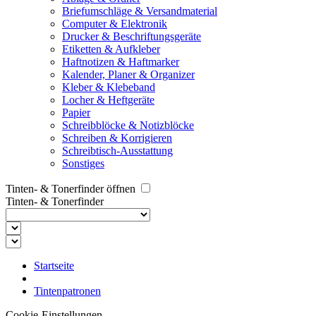
Briefumschläge & Versandmaterial
Computer & Elektronik
Drucker & Beschriftungsgeräte
Etiketten & Aufkleber
Haftnotizen & Haftmarker
Kalender, Planer & Organizer
Kleber & Klebeband
Locher & Heftgeräte
Papier
Schreibblöcke & Notizblöcke
Schreiben & Korrigieren
Schreibtisch-Ausstattung
Sonstiges
Tinten- & Tonerfinder öffnen
Tinten- & Tonerfinder
Startseite
Tintenpatronen
Cookie-Einstellungen