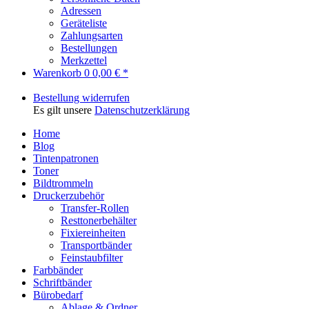
Adressen
Geräteliste
Zahlungsarten
Bestellungen
Merkzettel
Warenkorb
0
0,00 € *
Bestellung widerrufen
Es gilt unsere
Datenschutzerklärung
Home
Blog
Tintenpatronen
Toner
Bildtrommeln
Druckerzubehör
Transfer-Rollen
Resttonerbehälter
Fixiereinheiten
Transportbänder
Feinstaubfilter
Farbbänder
Schriftbänder
Bürobedarf
Ablage & Ordner