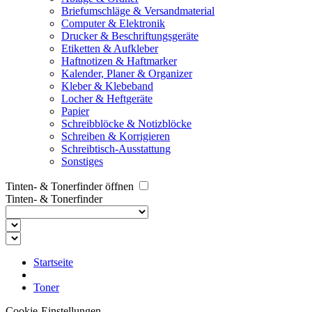
Briefumschläge & Versandmaterial
Computer & Elektronik
Drucker & Beschriftungsgeräte
Etiketten & Aufkleber
Haftnotizen & Haftmarker
Kalender, Planer & Organizer
Kleber & Klebeband
Locher & Heftgeräte
Papier
Schreibblöcke & Notizblöcke
Schreiben & Korrigieren
Schreibtisch-Ausstattung
Sonstiges
Tinten- & Tonerfinder öffnen
Tinten- & Tonerfinder
Startseite
Toner
Cookie-Einstellungen