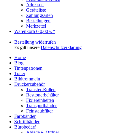
Adressen
Geräteliste
Zahlungsarten
Bestellungen
Merkzettel
Warenkorb
0
0,00 € *
Bestellung widerrufen
Es gilt unsere
Datenschutzerklärung
Home
Blog
Tintenpatronen
Toner
Bildtrommeln
Druckerzubehör
Transfer-Rollen
Resttonerbehälter
Fixiereinheiten
Transportbänder
Feinstaubfilter
Farbbänder
Schriftbänder
Bürobedarf
Ablage & Ordner