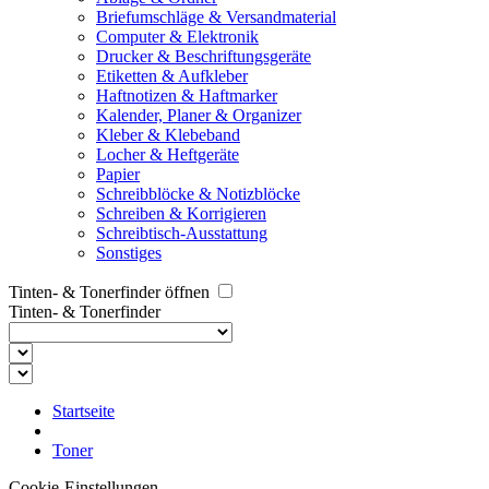
Briefumschläge & Versandmaterial
Computer & Elektronik
Drucker & Beschriftungsgeräte
Etiketten & Aufkleber
Haftnotizen & Haftmarker
Kalender, Planer & Organizer
Kleber & Klebeband
Locher & Heftgeräte
Papier
Schreibblöcke & Notizblöcke
Schreiben & Korrigieren
Schreibtisch-Ausstattung
Sonstiges
Tinten- & Tonerfinder öffnen
Tinten- & Tonerfinder
Startseite
Toner
Cookie-Einstellungen