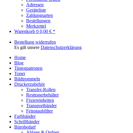
Adressen
Geräteliste
Zahlungsarten
Bestellungen
Merkzettel
Warenkorb
0
0,00 € *
Bestellung widerrufen
Es gilt unsere
Datenschutzerklärung
Home
Blog
Tintenpatronen
Toner
Bildtrommeln
Druckerzubehör
Transfer-Rollen
Resttonerbehälter
Fixiereinheiten
Transportbänder
Feinstaubfilter
Farbbänder
Schriftbänder
Bürobedarf
Ablage & Ordner