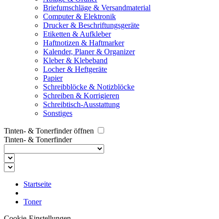
Briefumschläge & Versandmaterial
Computer & Elektronik
Drucker & Beschriftungsgeräte
Etiketten & Aufkleber
Haftnotizen & Haftmarker
Kalender, Planer & Organizer
Kleber & Klebeband
Locher & Heftgeräte
Papier
Schreibblöcke & Notizblöcke
Schreiben & Korrigieren
Schreibtisch-Ausstattung
Sonstiges
Tinten- & Tonerfinder öffnen
Tinten- & Tonerfinder
Startseite
Toner
Cookie-Einstellungen