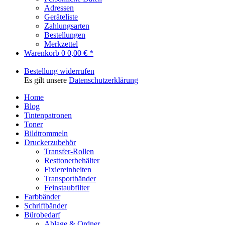
Adressen
Geräteliste
Zahlungsarten
Bestellungen
Merkzettel
Warenkorb
0
0,00 € *
Bestellung widerrufen
Es gilt unsere
Datenschutzerklärung
Home
Blog
Tintenpatronen
Toner
Bildtrommeln
Druckerzubehör
Transfer-Rollen
Resttonerbehälter
Fixiereinheiten
Transportbänder
Feinstaubfilter
Farbbänder
Schriftbänder
Bürobedarf
Ablage & Ordner