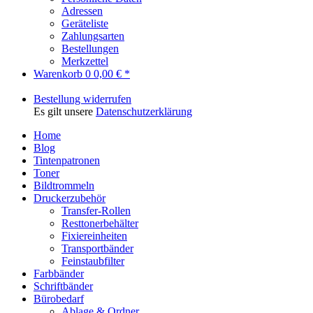
Adressen
Geräteliste
Zahlungsarten
Bestellungen
Merkzettel
Warenkorb
0
0,00 € *
Bestellung widerrufen
Es gilt unsere
Datenschutzerklärung
Home
Blog
Tintenpatronen
Toner
Bildtrommeln
Druckerzubehör
Transfer-Rollen
Resttonerbehälter
Fixiereinheiten
Transportbänder
Feinstaubfilter
Farbbänder
Schriftbänder
Bürobedarf
Ablage & Ordner