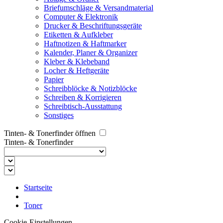
Briefumschläge & Versandmaterial
Computer & Elektronik
Drucker & Beschriftungsgeräte
Etiketten & Aufkleber
Haftnotizen & Haftmarker
Kalender, Planer & Organizer
Kleber & Klebeband
Locher & Heftgeräte
Papier
Schreibblöcke & Notizblöcke
Schreiben & Korrigieren
Schreibtisch-Ausstattung
Sonstiges
Tinten- & Tonerfinder öffnen
Tinten- & Tonerfinder
Startseite
Toner
Cookie-Einstellungen