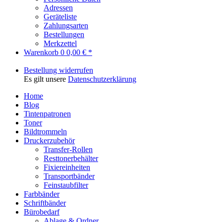
Adressen
Geräteliste
Zahlungsarten
Bestellungen
Merkzettel
Warenkorb
0
0,00 € *
Bestellung widerrufen
Es gilt unsere
Datenschutzerklärung
Home
Blog
Tintenpatronen
Toner
Bildtrommeln
Druckerzubehör
Transfer-Rollen
Resttonerbehälter
Fixiereinheiten
Transportbänder
Feinstaubfilter
Farbbänder
Schriftbänder
Bürobedarf
Ablage & Ordner