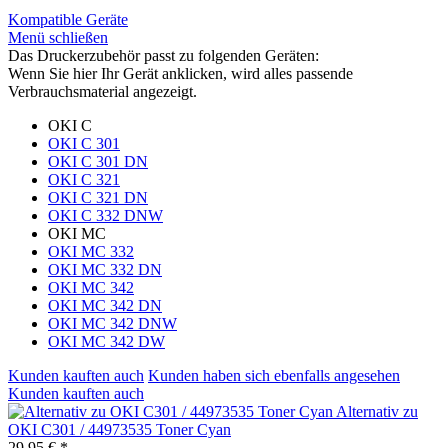
Kompatible Geräte
Menü schließen
Das Druckerzubehör passt zu folgenden Geräten:
Wenn Sie hier Ihr Gerät anklicken, wird alles passende
Verbrauchsmaterial angezeigt.
OKI C
OKI C 301
OKI C 301 DN
OKI C 321
OKI C 321 DN
OKI C 332 DNW
OKI MC
OKI MC 332
OKI MC 332 DN
OKI MC 342
OKI MC 342 DN
OKI MC 342 DNW
OKI MC 342 DW
Kunden kauften auch
Kunden haben sich ebenfalls angesehen
Kunden kauften auch
Alternativ zu
OKI C301 / 44973535 Toner Cyan
29,95 € *