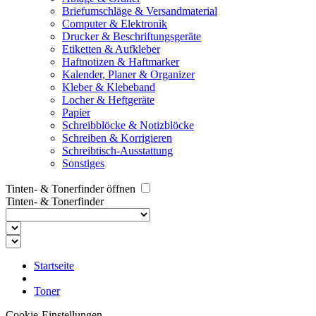
Briefumschläge & Versandmaterial
Computer & Elektronik
Drucker & Beschriftungsgeräte
Etiketten & Aufkleber
Haftnotizen & Haftmarker
Kalender, Planer & Organizer
Kleber & Klebeband
Locher & Heftgeräte
Papier
Schreibblöcke & Notizblöcke
Schreiben & Korrigieren
Schreibtisch-Ausstattung
Sonstiges
Tinten- & Tonerfinder öffnen
Tinten- & Tonerfinder
Startseite
Toner
Cookie-Einstellungen