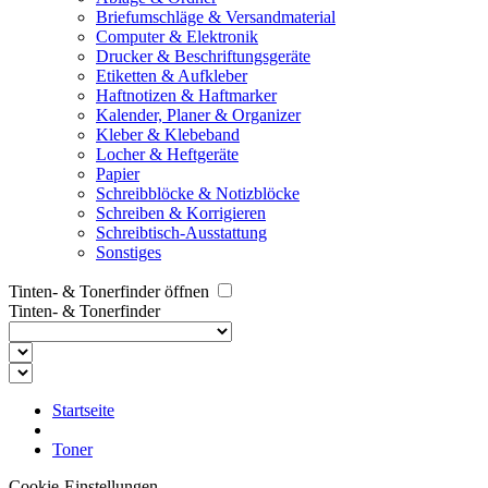
Briefumschläge & Versandmaterial
Computer & Elektronik
Drucker & Beschriftungsgeräte
Etiketten & Aufkleber
Haftnotizen & Haftmarker
Kalender, Planer & Organizer
Kleber & Klebeband
Locher & Heftgeräte
Papier
Schreibblöcke & Notizblöcke
Schreiben & Korrigieren
Schreibtisch-Ausstattung
Sonstiges
Tinten- & Tonerfinder öffnen
Tinten- & Tonerfinder
Startseite
Toner
Cookie-Einstellungen