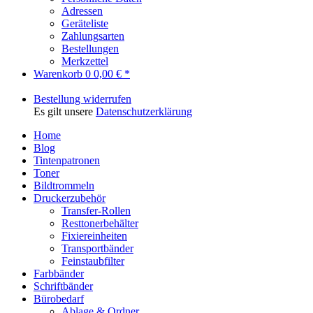
Adressen
Geräteliste
Zahlungsarten
Bestellungen
Merkzettel
Warenkorb
0
0,00 € *
Bestellung widerrufen
Es gilt unsere
Datenschutzerklärung
Home
Blog
Tintenpatronen
Toner
Bildtrommeln
Druckerzubehör
Transfer-Rollen
Resttonerbehälter
Fixiereinheiten
Transportbänder
Feinstaubfilter
Farbbänder
Schriftbänder
Bürobedarf
Ablage & Ordner