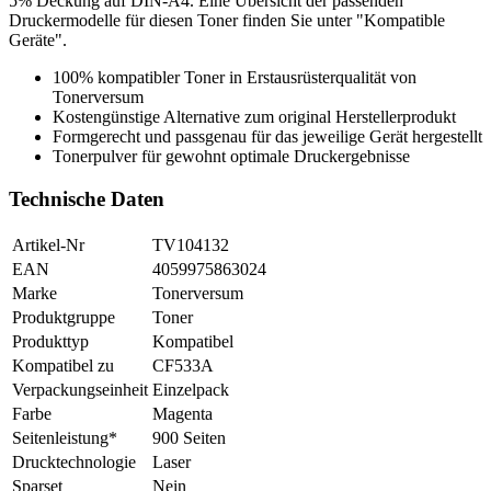
5% Deckung auf DIN-A4. Eine Übersicht der passenden
Druckermodelle für diesen Toner finden Sie unter "Kompatible
Geräte".
100% kompatibler Toner in Erstausrüsterqualität von
Tonerversum
Kostengünstige Alternative zum original Herstellerprodukt
Formgerecht und passgenau für das jeweilige Gerät hergestellt
Tonerpulver für gewohnt optimale Druckergebnisse
Technische Daten
Artikel-Nr
TV104132
EAN
4059975863024
Marke
Tonerversum
Produktgruppe
Toner
Produkttyp
Kompatibel
Kompatibel zu
CF533A
Verpackungseinheit
Einzelpack
Farbe
Magenta
Seitenleistung*
900 Seiten
Drucktechnologie
Laser
Sparset
Nein