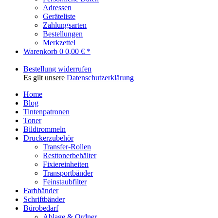
Adressen
Geräteliste
Zahlungsarten
Bestellungen
Merkzettel
Warenkorb
0
0,00 € *
Bestellung widerrufen
Es gilt unsere
Datenschutzerklärung
Home
Blog
Tintenpatronen
Toner
Bildtrommeln
Druckerzubehör
Transfer-Rollen
Resttonerbehälter
Fixiereinheiten
Transportbänder
Feinstaubfilter
Farbbänder
Schriftbänder
Bürobedarf
Ablage & Ordner