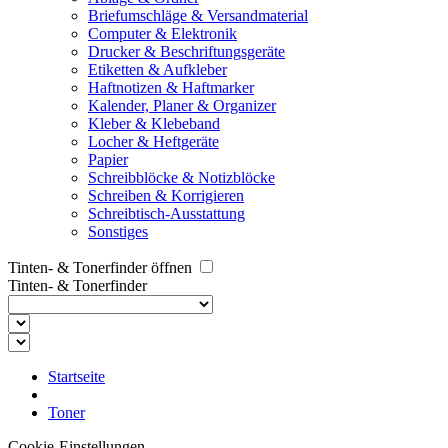
Briefumschläge & Versandmaterial
Computer & Elektronik
Drucker & Beschriftungsgeräte
Etiketten & Aufkleber
Haftnotizen & Haftmarker
Kalender, Planer & Organizer
Kleber & Klebeband
Locher & Heftgeräte
Papier
Schreibblöcke & Notizblöcke
Schreiben & Korrigieren
Schreibtisch-Ausstattung
Sonstiges
Tinten- & Tonerfinder öffnen
Tinten- & Tonerfinder
Startseite
Toner
Cookie-Einstellungen