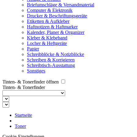
Briefumschläge & Versandmaterial
Computer & Elektronik
Drucker & Beschriftungsgeräte
Etiketten & Aufkleber
Haftnotizen & Haftmarker
Kalender, Planer & Organizer
Kleber & Klebeband
Locher & Heftgeräte
Papier
Schreibblöcke & Notizblöcke
Schreiben & Korrigieren
Schreibtisch-Ausstattung
Sonstiges
Tinten- & Tonerfinder öffnen
Tinten- & Tonerfinder
Startseite
Toner
Cookie-Einstellungen