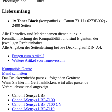
Produktgruppe
Toner
Lieferumfang
1x Toner Black
(kompatibel zu Canon 731H / 6273B002) -
2400 Seiten
Alle Hersteller- und Markennamen dienen nur zur
Kenntlichmachung der Kompatibilität und sind Eigentum der
jeweiligen Rechteinhaber.
Alle Angaben der Seitenleistung bei 5% Deckung auf DIN-A4.
Fragen zum Artikel?
Weitere Artikel von Tonerversum
Kompatible Geräte
Menü schließen
Das Druckerzubehör passt zu folgenden Geräten:
Wenn Sie hier Ihr Gerät anklicken, wird alles passende
Verbrauchsmaterial angezeigt.
Canon I-Sensys LBP
Canon I-Sensys LBP-7100
Canon I-Sensys LBP-7100 CN
Canon I-Sensys LBP-7110