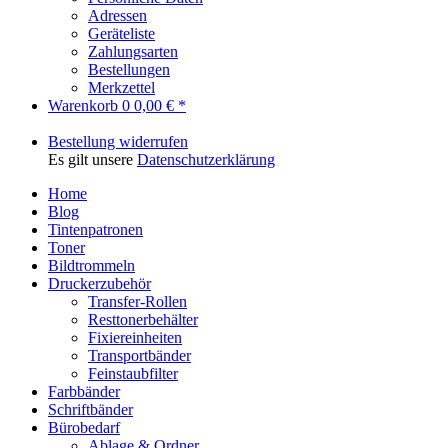
Adressen
Geräteliste
Zahlungsarten
Bestellungen
Merkzettel
Warenkorb
0
0,00 € *
Bestellung widerrufen
Es gilt unsere
Datenschutzerklärung
Home
Blog
Tintenpatronen
Toner
Bildtrommeln
Druckerzubehör
Transfer-Rollen
Resttonerbehälter
Fixiereinheiten
Transportbänder
Feinstaubfilter
Farbbänder
Schriftbänder
Bürobedarf
Ablage & Ordner