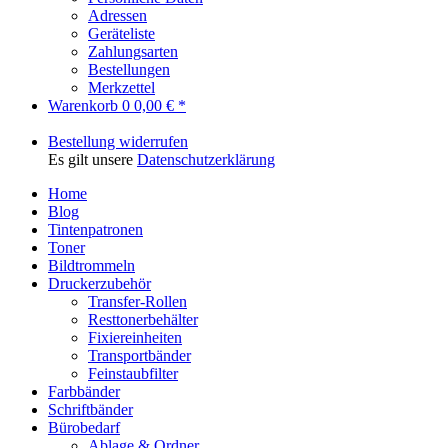
Adressen
Geräteliste
Zahlungsarten
Bestellungen
Merkzettel
Warenkorb
0
0,00 € *
Bestellung widerrufen
Es gilt unsere
Datenschutzerklärung
Home
Blog
Tintenpatronen
Toner
Bildtrommeln
Druckerzubehör
Transfer-Rollen
Resttonerbehälter
Fixiereinheiten
Transportbänder
Feinstaubfilter
Farbbänder
Schriftbänder
Bürobedarf
Ablage & Ordner