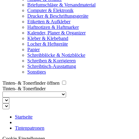
Briefumschläge & Versandmaterial
Computer & Elektronik
Drucker & Beschriftungsgeräte
Etiketten & Aufkleber
Haftnotizen & Haftmarker
Kalender, Planer & Organizer
Kleber & Klebeband
Locher & Heftgeräte
Papier
Schreibblöcke & Notizblöcke
Schreiben & Korrigieren
Schreibtisch-Ausstattung
Sonstiges
Tinten- & Tonerfinder öffnen
Tinten- & Tonerfinder
Startseite
Tintenpatronen
Cookie-Einstellungen