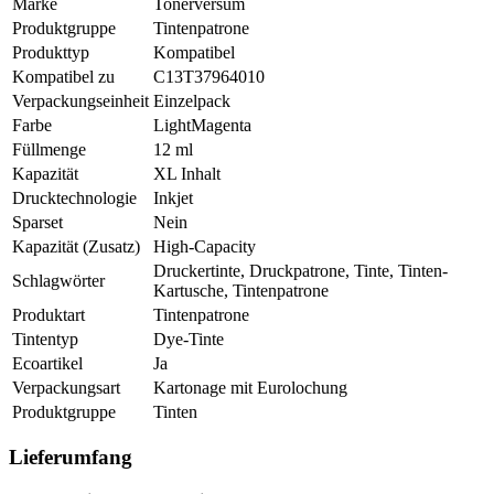
Marke
Tonerversum
Produktgruppe
Tintenpatrone
Produkttyp
Kompatibel
Kompatibel zu
C13T37964010
Verpackungseinheit
Einzelpack
Farbe
LightMagenta
Füllmenge
12 ml
Kapazität
XL Inhalt
Drucktechnologie
Inkjet
Sparset
Nein
Kapazität (Zusatz)
High-Capacity
Druckertinte, Druckpatrone, Tinte, Tinten-
Schlagwörter
Kartusche, Tintenpatrone
Produktart
Tintenpatrone
Tintentyp
Dye-Tinte
Ecoartikel
Ja
Verpackungsart
Kartonage mit Eurolochung
Produktgruppe
Tinten
Lieferumfang