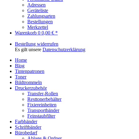
Adressen
Geräteliste
Zahlungsarten
Bestellungen
Merkzettel
Warenkorb
0
0,00 € *
Bestellung widerrufen
Es gilt unsere
Datenschutzerklärung
Home
Blog
Tintenpatronen
Toner
Bildtrommeln
Druckerzubehör
Transfer-Rollen
Resttonerbehälter
Fixiereinheiten
Transportbänder
Feinstaubfilter
Farbbänder
Schriftbänder
Bürobedarf
Ablage & Ordner