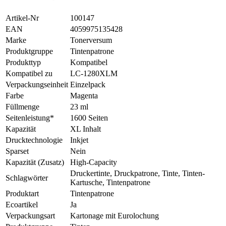
Artikel-Nr
100147
EAN
4059975135428
Marke
Tonerversum
Produktgruppe
Tintenpatrone
Produkttyp
Kompatibel
Kompatibel zu
LC-1280XLM
Verpackungseinheit
Einzelpack
Farbe
Magenta
Füllmenge
23 ml
Seitenleistung*
1600 Seiten
Kapazität
XL Inhalt
Drucktechnologie
Inkjet
Sparset
Nein
Kapazität (Zusatz)
High-Capacity
Druckertinte, Druckpatrone, Tinte, Tinten-
Schlagwörter
Kartusche, Tintenpatrone
Produktart
Tintenpatrone
Ecoartikel
Ja
Verpackungsart
Kartonage mit Eurolochung