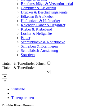
Briefumschläge & Versandmaterial
Computer & Elektronik
Drucker & Beschriftungsgeräte
Etiketten & Aufkleber
Haftnotizen & Haftmarker
Kalender, Planer & Organizer
Kleber & Klebeband
Locher & Heftgeräte
Papier
Schreibblöcke & Notizblöcke
Schreiben & Korrigieren
Schreibtisch-Ausstattung
Sonstiges
Tinten- & Tonerfinder öffnen
Tinten- & Tonerfinder
Startseite
Tintenpatronen
Cookie-Einstellungen