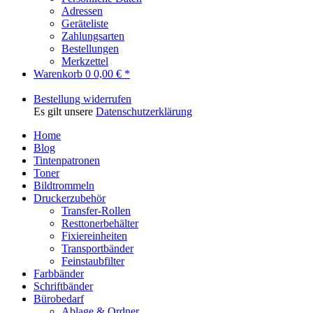
Adressen
Geräteliste
Zahlungsarten
Bestellungen
Merkzettel
Warenkorb
0
0,00 € *
Bestellung widerrufen
Es gilt unsere
Datenschutzerklärung
Home
Blog
Tintenpatronen
Toner
Bildtrommeln
Druckerzubehör
Transfer-Rollen
Resttonerbehälter
Fixiereinheiten
Transportbänder
Feinstaubfilter
Farbbänder
Schriftbänder
Bürobedarf
Ablage & Ordner