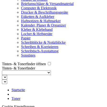
Briefumschläge & Versandmaterial
Computer & Elektronik
Drucker & Beschriftungsgeräte
Etiketten & Aufkleber
Haftnotizen & Haftmarker
Kalender, Planer & Organizer
Kleber & Klebeband
Locher & Heftgeräte
Papier
Schreibblöcke & Notizblöcke
Schreiben & Korrigieren
Schreibtisch-Ausstattung
Sonstiges
Tinten- & Tonerfinder öffnen
Tinten- & Tonerfinder
Startseite
Toner
Cookie-Einstellungen