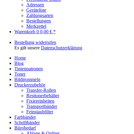
Adressen
Geräteliste
Zahlungsarten
Bestellungen
Merkzettel
Warenkorb
0
0,00 € *
Bestellung widerrufen
Es gilt unsere
Datenschutzerklärung
Home
Blog
Tintenpatronen
Toner
Bildtrommeln
Druckerzubehör
Transfer-Rollen
Resttonerbehälter
Fixiereinheiten
Transportbänder
Feinstaubfilter
Farbbänder
Schriftbänder
Bürobedarf
Ablage & Ordner