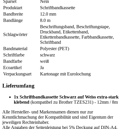
Sparset
Nein
Produktart
Schriftbandkassette
Bandbreite
12.0 mm
Bandlänge
8.0 m
Beschriftungsband, Beschriftungstape,
Druckband, Etikettenband,
Schlagwörter
Etikettenbandkassette, Farbbandkassette,
Schriftband
Bandmaterial
Polyester (PET)
Schriftfarbe
schwarz
Bandfarbe
weiß
Ecoartikel
Ja
Verpackungsart
Kartonage mit Eurolochung
Lieferumfang
1x Schriftbandkassette Schwarz auf Weiss extra-stark
klebend
(kompatibel zu Brother TZES231) - 12mm / 8m
Alle Hersteller- und Markennamen dienen nur zur
Kenntlichmachung der Kompatibilität und sind Eigentum der
jeweiligen Rechteinhaber.
Alle Angaben der Seitenleistung bei 5% Deckung auf DIN-A4.