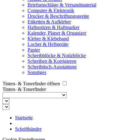
Briefumschläge & Versandmaterial
Computer & Elektronik
Drucker & Beschriftungsgeräte
Etiketten & Aufkleber
Haftnotizen & Haftmarker
Kalender, Planer & Organizer
Kleber & Klebeband
Locher & Heftgeräte
Papier
Schreibblöcke & Notizblöcke
Schreiben & Korrigieren
Schreibtisch-Ausstattung
Sonstiges
Tinten- & Tonerfinder öffnen
Tinten- & Tonerfinder
Startseite
Schriftbänder
Cookie-Einstellungen