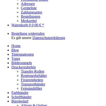
Adressen
Geräteliste
Zahlungsarten
Bestellungen
Merkzettel
Warenkorb
0
0,00 € *
Bestellung widerrufen
Es gilt unsere
Datenschutzerklärung
Home
Blog
Tintenpatronen
Toner
Bildtrommeln
Druckerzubehör
Transfer-Rollen
Resttonerbehälter
Fixiereinheiten
Transportbänder
Feinstaubfilter
Farbbänder
Schriftbänder
Bürobedarf
Ablage & Ordner