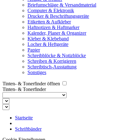
Briefumschläge & Versandmaterial
Computer & Elektronik
Drucker & Beschriftungsgeräte
Etiketten & Aufkleber
Haftnotizen & Haftmarker
Kalender, Planer & Organizer
Kleber & Klebeband
Locher & Heftgeräte
Papier
Schreibblöcke & Notizblöcke
Schreiben & Korrigieren
Schreibtisch-Ausstattung
Sonstiges
Tinten- & Tonerfinder öffnen
Tinten- & Tonerfinder
Startseite
Schriftbänder
Cookie-Einstellungen