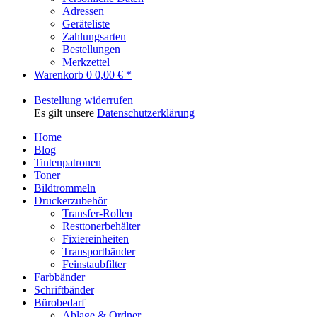
Adressen
Geräteliste
Zahlungsarten
Bestellungen
Merkzettel
Warenkorb
0
0,00 € *
Bestellung widerrufen
Es gilt unsere
Datenschutzerklärung
Home
Blog
Tintenpatronen
Toner
Bildtrommeln
Druckerzubehör
Transfer-Rollen
Resttonerbehälter
Fixiereinheiten
Transportbänder
Feinstaubfilter
Farbbänder
Schriftbänder
Bürobedarf
Ablage & Ordner