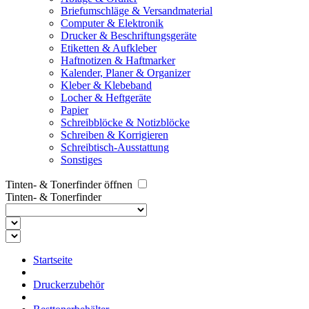
Briefumschläge & Versandmaterial
Computer & Elektronik
Drucker & Beschriftungsgeräte
Etiketten & Aufkleber
Haftnotizen & Haftmarker
Kalender, Planer & Organizer
Kleber & Klebeband
Locher & Heftgeräte
Papier
Schreibblöcke & Notizblöcke
Schreiben & Korrigieren
Schreibtisch-Ausstattung
Sonstiges
Tinten- & Tonerfinder öffnen
Tinten- & Tonerfinder
Startseite
Druckerzubehör