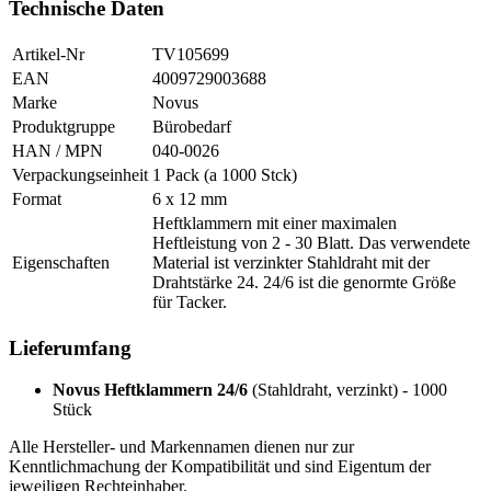
Technische Daten
Artikel-Nr
TV105699
EAN
4009729003688
Marke
Novus
Produktgruppe
Bürobedarf
HAN / MPN
040-0026
Verpackungseinheit
1 Pack (a 1000 Stck)
Format
6 x 12 mm
Heftklammern mit einer maximalen
Heftleistung von 2 - 30 Blatt. Das verwendete
Eigenschaften
Material ist verzinkter Stahldraht mit der
Drahtstärke 24. 24/6 ist die genormte Größe
für Tacker.
Lieferumfang
Novus Heftklammern 24/6
(Stahldraht, verzinkt) - 1000
Stück
Alle Hersteller- und Markennamen dienen nur zur
Kenntlichmachung der Kompatibilität und sind Eigentum der
jeweiligen Rechteinhaber.