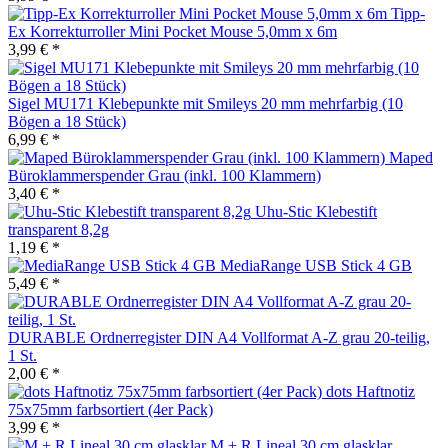
Tipp-
Ex Korrekturroller Mini Pocket Mouse 5,0mm x 6m
3,99 € *
Sigel MU171 Klebepunkte mit Smileys 20 mm mehrfarbig (10
Bögen a 18 Stück)
6,99 € *
Maped
Büroklammerspender Grau (inkl. 100 Klammern)
3,40 € *
Uhu-Stic Klebestift
transparent 8,2g
1,19 € *
MediaRange USB Stick 4 GB
5,49 € *
DURABLE Ordnerregister DIN A4 Vollformat A-Z grau 20-teilig,
1 St.
2,00 € *
dots Haftnotiz
75x75mm farbsortiert (4er Pack)
3,99 € *
M + R Lineal 30 cm glasklar