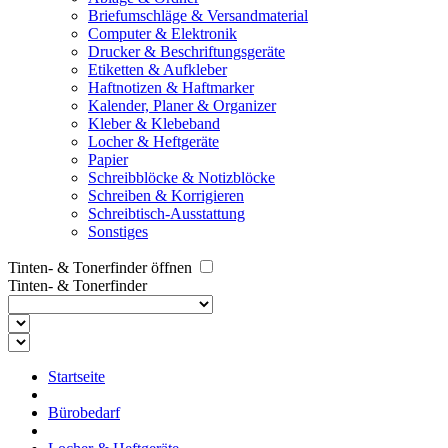
Briefumschläge & Versandmaterial
Computer & Elektronik
Drucker & Beschriftungsgeräte
Etiketten & Aufkleber
Haftnotizen & Haftmarker
Kalender, Planer & Organizer
Kleber & Klebeband
Locher & Heftgeräte
Papier
Schreibblöcke & Notizblöcke
Schreiben & Korrigieren
Schreibtisch-Ausstattung
Sonstiges
Tinten- & Tonerfinder öffnen
Tinten- & Tonerfinder
Startseite
Bürobedarf