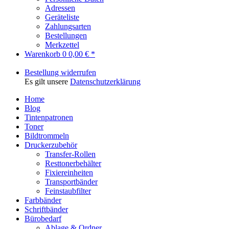
Adressen
Geräteliste
Zahlungsarten
Bestellungen
Merkzettel
Warenkorb
0
0,00 € *
Bestellung widerrufen
Es gilt unsere
Datenschutzerklärung
Home
Blog
Tintenpatronen
Toner
Bildtrommeln
Druckerzubehör
Transfer-Rollen
Resttonerbehälter
Fixiereinheiten
Transportbänder
Feinstaubfilter
Farbbänder
Schriftbänder
Bürobedarf
Ablage & Ordner