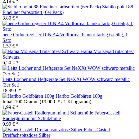
2,19 € *
Stabilo point 88
Fineliner farbsortiert (6er Pack)
3,80 € *
bene Ordnerregister DIN A4 Vollformat blanko farbig 6-teilig, 1
Satz
1,57 € *
Hama Mousepad rutschfest
Schwarz
6,50 € *
Leitz Locher und Heftgeräte Set NeXXt WOW schwarz-metallic
(3er Set)
18,99 € *
Haribo Goldbären 100g
Inhalt
100 Gramm
(19,90 € * / 1 Kilogramm)
1,99 € *
Faber-Castell
Radiergummi mit Schutzhülle
0,99 € *
Faber-Castell
Dreifachspitzdose Silber