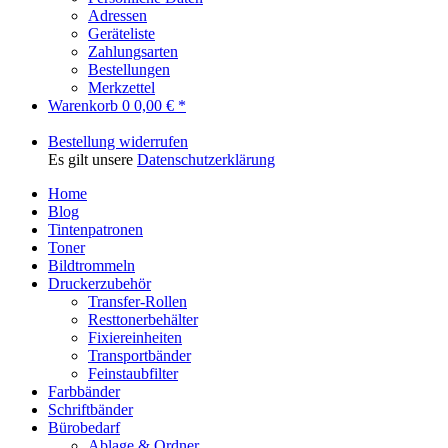
Adressen
Geräteliste
Zahlungsarten
Bestellungen
Merkzettel
Warenkorb
0
0,00 € *
Bestellung widerrufen
Es gilt unsere
Datenschutzerklärung
Home
Blog
Tintenpatronen
Toner
Bildtrommeln
Druckerzubehör
Transfer-Rollen
Resttonerbehälter
Fixiereinheiten
Transportbänder
Feinstaubfilter
Farbbänder
Schriftbänder
Bürobedarf
Ablage & Ordner