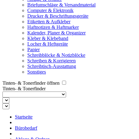
Briefumschläge & Versandmaterial
Computer & Elektronik
Drucker & Beschriftungsgeräte
Etiketten & Aufkleber
Haftnotizen & Haftmarker
Kalender, Planer & Organizer
Kleber & Klebeband
Locher & Heftgeräte
Papier
Schreibblöcke & Notizblöcke
Schreiben & Korrigieren
Schreibtisch-Ausstattung
Sonstiges
Tinten- & Tonerfinder öffnen
Tinten- & Tonerfinder
Startseite
Bürobedarf