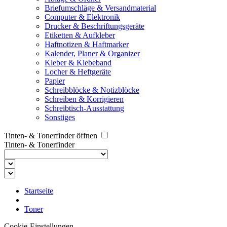
Briefumschläge & Versandmaterial
Computer & Elektronik
Drucker & Beschriftungsgeräte
Etiketten & Aufkleber
Haftnotizen & Haftmarker
Kalender, Planer & Organizer
Kleber & Klebeband
Locher & Heftgeräte
Papier
Schreibblöcke & Notizblöcke
Schreiben & Korrigieren
Schreibtisch-Ausstattung
Sonstiges
Tinten- & Tonerfinder öffnen
Tinten- & Tonerfinder
Startseite
Toner
Cookie-Einstellungen