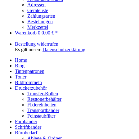
Adressen
Geräteliste
Zahlungsarten
Bestellungen
Merkzettel
Warenkorb
0
0,00 € *
Bestellung widerrufen
Es gilt unsere
Datenschutzerklärung
Home
Blog
Tintenpatronen
Toner
Bildtrommeln
Druckerzubehör
Transfer-Rollen
Resttonerbehälter
Fixiereinheiten
Transportbänder
Feinstaubfilter
Farbbänder
Schriftbänder
Bürobedarf
Ablage & Ordner