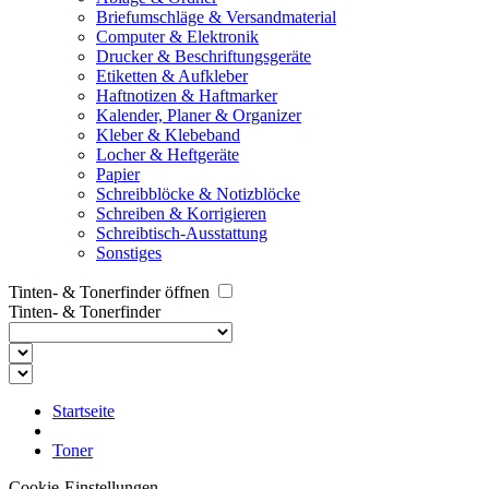
Briefumschläge & Versandmaterial
Computer & Elektronik
Drucker & Beschriftungsgeräte
Etiketten & Aufkleber
Haftnotizen & Haftmarker
Kalender, Planer & Organizer
Kleber & Klebeband
Locher & Heftgeräte
Papier
Schreibblöcke & Notizblöcke
Schreiben & Korrigieren
Schreibtisch-Ausstattung
Sonstiges
Tinten- & Tonerfinder öffnen
Tinten- & Tonerfinder
Startseite
Toner
Cookie-Einstellungen