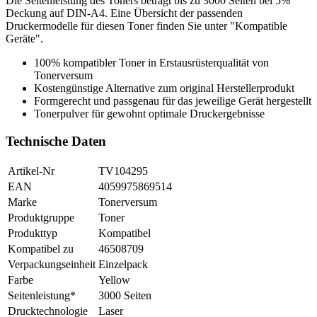
Die Seitenleistung des Toners beträgt bis zu 3000 Seiten bei 5%
Deckung auf DIN-A4. Eine Übersicht der passenden
Druckermodelle für diesen Toner finden Sie unter "Kompatible
Geräte".
100% kompatibler Toner in Erstausrüsterqualität von
Tonerversum
Kostengünstige Alternative zum original Herstellerprodukt
Formgerecht und passgenau für das jeweilige Gerät hergestellt
Tonerpulver für gewohnt optimale Druckergebnisse
Technische Daten
Artikel-Nr
TV104295
EAN
4059975869514
Marke
Tonerversum
Produktgruppe
Toner
Produkttyp
Kompatibel
Kompatibel zu
46508709
Verpackungseinheit
Einzelpack
Farbe
Yellow
Seitenleistung*
3000 Seiten
Drucktechnologie
Laser