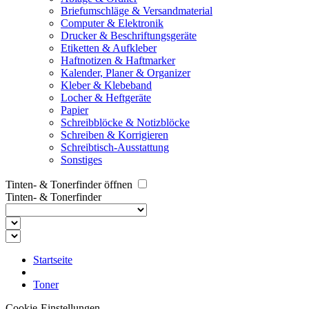
Briefumschläge & Versandmaterial
Computer & Elektronik
Drucker & Beschriftungsgeräte
Etiketten & Aufkleber
Haftnotizen & Haftmarker
Kalender, Planer & Organizer
Kleber & Klebeband
Locher & Heftgeräte
Papier
Schreibblöcke & Notizblöcke
Schreiben & Korrigieren
Schreibtisch-Ausstattung
Sonstiges
Tinten- & Tonerfinder öffnen
Tinten- & Tonerfinder
Startseite
Toner
Cookie-Einstellungen