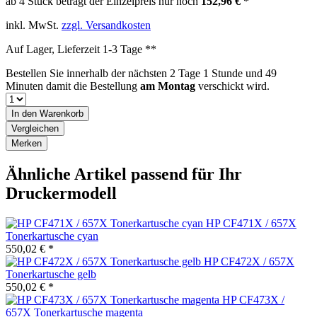
ab 4 Stück beträgt der Einzelpreis nur noch
152,96 € *
inkl. MwSt.
zzgl. Versandkosten
Auf Lager, Lieferzeit 1-3 Tage **
Bestellen Sie innerhalb der nächsten
2 Tage 1 Stunde und 49
Minuten
damit die Bestellung
am Montag
verschickt wird.
In den
Warenkorb
Vergleichen
Merken
Ähnliche Artikel passend für Ihr
Druckermodell
HP CF471X / 657X
Tonerkartusche cyan
550,02 € *
HP CF472X / 657X
Tonerkartusche gelb
550,02 € *
HP CF473X /
657X Tonerkartusche magenta