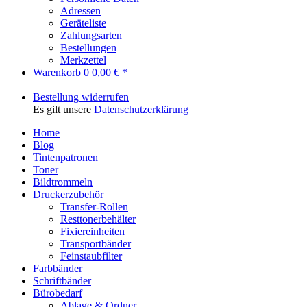
Adressen
Geräteliste
Zahlungsarten
Bestellungen
Merkzettel
Warenkorb
0
0,00 € *
Bestellung widerrufen
Es gilt unsere
Datenschutzerklärung
Home
Blog
Tintenpatronen
Toner
Bildtrommeln
Druckerzubehör
Transfer-Rollen
Resttonerbehälter
Fixiereinheiten
Transportbänder
Feinstaubfilter
Farbbänder
Schriftbänder
Bürobedarf
Ablage & Ordner