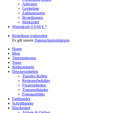
Adressen
Geräteliste
Zahlungsarten
Bestellungen
Merkzettel
Warenkorb
0
0,00 € *
Bestellung widerrufen
Es gilt unsere
Datenschutzerklärung
Home
Blog
Tintenpatronen
Toner
Bildtrommeln
Druckerzubehör
Transfer-Rollen
Resttonerbehälter
Fixiereinheiten
Transportbänder
Feinstaubfilter
Farbbänder
Schriftbänder
Bürobedarf
Ablage & Ordner