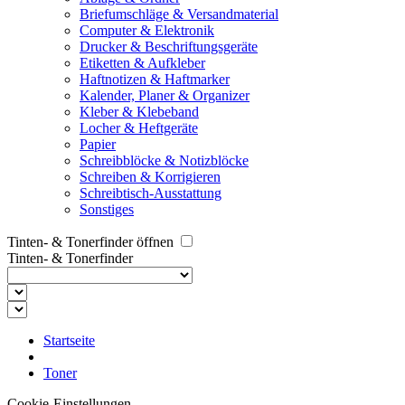
Briefumschläge & Versandmaterial
Computer & Elektronik
Drucker & Beschriftungsgeräte
Etiketten & Aufkleber
Haftnotizen & Haftmarker
Kalender, Planer & Organizer
Kleber & Klebeband
Locher & Heftgeräte
Papier
Schreibblöcke & Notizblöcke
Schreiben & Korrigieren
Schreibtisch-Ausstattung
Sonstiges
Tinten- & Tonerfinder öffnen
Tinten- & Tonerfinder
Startseite
Toner
Cookie-Einstellungen