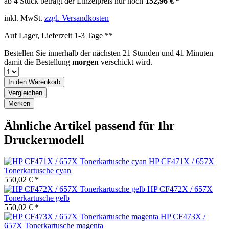
ab 4 Stück beträgt der Einzelpreis nur noch
152,96 € *
inkl. MwSt.
zzgl. Versandkosten
Auf Lager, Lieferzeit 1-3 Tage **
Bestellen Sie innerhalb der nächsten
21 Stunden und 41 Minuten
damit die Bestellung
morgen
verschickt wird.
In den
Warenkorb
Vergleichen
Merken
Ähnliche Artikel passend für Ihr
Druckermodell
HP CF471X / 657X
Tonerkartusche cyan
550,02 € *
HP CF472X / 657X
Tonerkartusche gelb
550,02 € *
HP CF473X /
657X Tonerkartusche magenta