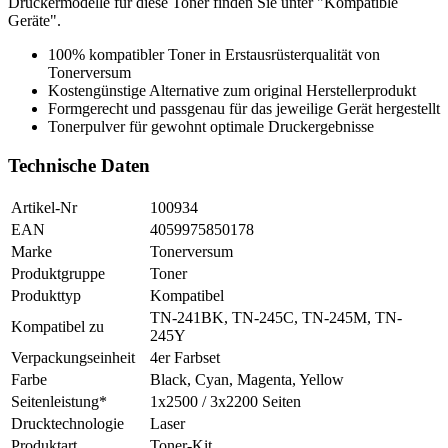
Druckermodelle für diese Toner finden Sie unter "Kompatible
Geräte".
100% kompatibler Toner in Erstausrüsterqualität von
Tonerversum
Kostengünstige Alternative zum original Herstellerprodukt
Formgerecht und passgenau für das jeweilige Gerät hergestellt
Tonerpulver für gewohnt optimale Druckergebnisse
Technische Daten
Artikel-Nr
100934
EAN
4059975850178
Marke
Tonerversum
Produktgruppe
Toner
Produkttyp
Kompatibel
TN-241BK, TN-245C, TN-245M, TN-
Kompatibel zu
245Y
Verpackungseinheit
4er Farbset
Farbe
Black, Cyan, Magenta, Yellow
Seitenleistung*
1x2500 / 3x2200 Seiten
Drucktechnologie
Laser
Produktart
Toner-Kit