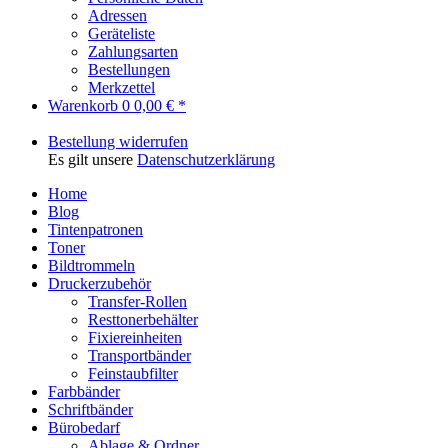
Adressen
Geräteliste
Zahlungsarten
Bestellungen
Merkzettel
Warenkorb
0
0,00 € *
Bestellung widerrufen
Es gilt unsere
Datenschutzerklärung
Home
Blog
Tintenpatronen
Toner
Bildtrommeln
Druckerzubehör
Transfer-Rollen
Resttonerbehälter
Fixiereinheiten
Transportbänder
Feinstaubfilter
Farbbänder
Schriftbänder
Bürobedarf
Ablage & Ordner