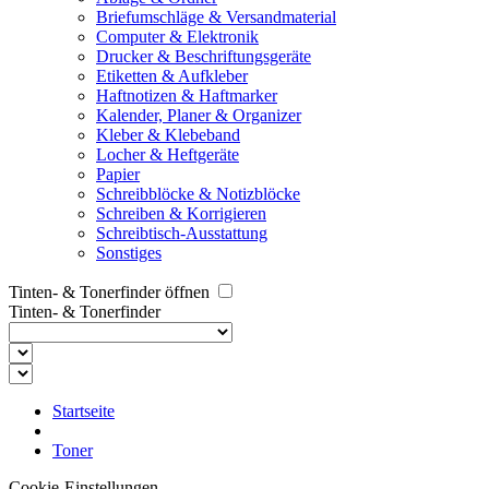
Briefumschläge & Versandmaterial
Computer & Elektronik
Drucker & Beschriftungsgeräte
Etiketten & Aufkleber
Haftnotizen & Haftmarker
Kalender, Planer & Organizer
Kleber & Klebeband
Locher & Heftgeräte
Papier
Schreibblöcke & Notizblöcke
Schreiben & Korrigieren
Schreibtisch-Ausstattung
Sonstiges
Tinten- & Tonerfinder öffnen
Tinten- & Tonerfinder
Startseite
Toner
Cookie-Einstellungen