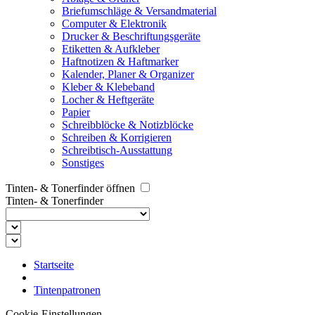
Briefumschläge & Versandmaterial
Computer & Elektronik
Drucker & Beschriftungsgeräte
Etiketten & Aufkleber
Haftnotizen & Haftmarker
Kalender, Planer & Organizer
Kleber & Klebeband
Locher & Heftgeräte
Papier
Schreibblöcke & Notizblöcke
Schreiben & Korrigieren
Schreibtisch-Ausstattung
Sonstiges
Tinten- & Tonerfinder öffnen
Tinten- & Tonerfinder
Startseite
Tintenpatronen
Cookie-Einstellungen