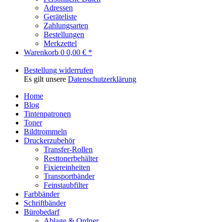
Adressen
Geräteliste
Zahlungsarten
Bestellungen
Merkzettel
Warenkorb
0
0,00 € *
Bestellung widerrufen
Es gilt unsere
Datenschutzerklärung
Home
Blog
Tintenpatronen
Toner
Bildtrommeln
Druckerzubehör
Transfer-Rollen
Resttonerbehälter
Fixiereinheiten
Transportbänder
Feinstaubfilter
Farbbänder
Schriftbänder
Bürobedarf
Ablage & Ordner