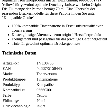
originalen Herstellerprodukt mit der Bezeichnung
0666C001
(1x
Yellow) für gewohnt optimale Druckergebnisse wie beim Original.
Die Füllmenge der Patrone beträgt 70 ml. Eine Übersicht der
passenden Druckermodelle für diese Patrone finden Sie unter
"Kompatible Geräte".
100% kompatible Tintenpatrone in Erstausrüsterqualität von
Tonerversum
Kostengünstige Alternative zum original Herstellerprodukt
Formgerecht und passgenau für das jeweilige Gerät hergestellt
Tinte für gewohnt optimale Druckergebnisse
Technische Daten
Artikel-Nr
TV108735
EAN
4059975150445
Marke
Tonerversum
Produktgruppe
Tintenpatrone
Produkttyp
Kompatibel
Kompatibel zu
0666C001
Farbe
Yellow
Füllmenge
70 ml
Drucktechnologie
Inkjet