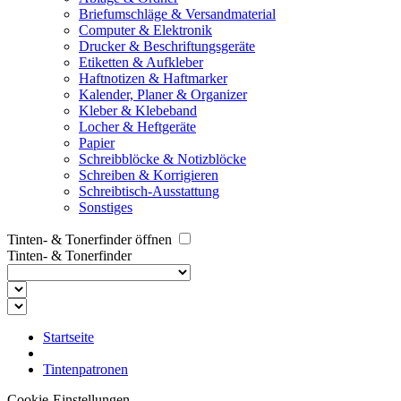
Briefumschläge & Versandmaterial
Computer & Elektronik
Drucker & Beschriftungsgeräte
Etiketten & Aufkleber
Haftnotizen & Haftmarker
Kalender, Planer & Organizer
Kleber & Klebeband
Locher & Heftgeräte
Papier
Schreibblöcke & Notizblöcke
Schreiben & Korrigieren
Schreibtisch-Ausstattung
Sonstiges
Tinten- & Tonerfinder öffnen
Tinten- & Tonerfinder
Startseite
Tintenpatronen
Cookie-Einstellungen