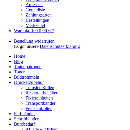
Adressen
Geräteliste
Zahlungsarten
Bestellungen
Merkzettel
Warenkorb
0
0,00 € *
Bestellung widerrufen
Es gilt unsere
Datenschutzerklärung
Home
Blog
Tintenpatronen
Toner
Bildtrommeln
Druckerzubehör
Transfer-Rollen
Resttonerbehälter
Fixiereinheiten
Transportbänder
Feinstaubfilter
Farbbänder
Schriftbänder
Bürobedarf
Ablage & Ordner