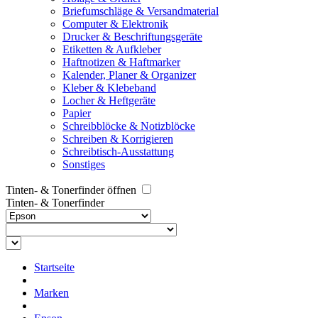
Briefumschläge & Versandmaterial
Computer & Elektronik
Drucker & Beschriftungsgeräte
Etiketten & Aufkleber
Haftnotizen & Haftmarker
Kalender, Planer & Organizer
Kleber & Klebeband
Locher & Heftgeräte
Papier
Schreibblöcke & Notizblöcke
Schreiben & Korrigieren
Schreibtisch-Ausstattung
Sonstiges
Tinten- & Tonerfinder öffnen
Tinten- & Tonerfinder
Startseite
Marken