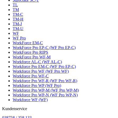
Surecolor SC-T
TL
TM
TM-C
TM-H
TM-J
TM-U
WF
WF Pro
WorkForce EM-C
WorkForce Pro EP-C (WF Pro EP-C)
WorkForce Pro RIPS
WorkForce Pro WF-M
Workforce AL-C (WF AL-C)
Workforce Pro EM-C (WF Pro EP-C)
Workforce Pro WF (WF Pro WF)
Workforce Pro WF-C
Workforce Pro WF-R (WF Pro WF-R)
Workforce Pro WP (WF Pro)
Workforce Pro WP-M (WF Pro WP-M)
Workforce Pro WP-N (WF Pro WP-N)
Workforce WF (WF)
Kundenservice
038758 / 358 133