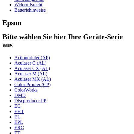
Widerrufsrecht
Batteriehinweise
Epson
Bitte wählen Sie hier Ihre Geräte-Serie
aus
Actionprinter (AP)
Aculaser C (AL)
Aculaser CX (AL)
Aculaser M (AL)
Aculaser MX (AL)
Color Proofer (CP)
ColorWorks
DMD
Discproducer PP
EC
EHT
EL
EPL
ERC
ET