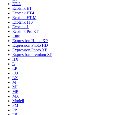
ET-L
Ecotank ET
Ecotank ET-L
Ecotank ET-M
Ecotank ITS
Ecotank L
Ecotank Pro ET
Elite
Expression Home XP
Expression Photo HD
Expression Photo XP
Expression Premium XP
HX
L
LP
LQ
LX
M
MJ
MP
MX
Modell
PM
PP
PR