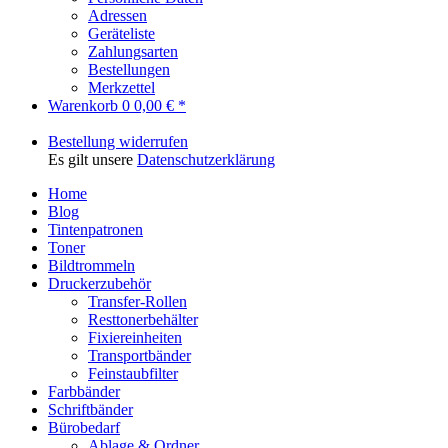
Adressen
Geräteliste
Zahlungsarten
Bestellungen
Merkzettel
Warenkorb
0
0,00 € *
Bestellung widerrufen
Es gilt unsere
Datenschutzerklärung
Home
Blog
Tintenpatronen
Toner
Bildtrommeln
Druckerzubehör
Transfer-Rollen
Resttonerbehälter
Fixiereinheiten
Transportbänder
Feinstaubfilter
Farbbänder
Schriftbänder
Bürobedarf
Ablage & Ordner