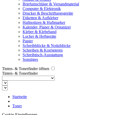
Briefumschläge & Versandmaterial
Computer & Elektronik
Drucker & Beschriftungsgeräte
Etiketten & Aufkleber
Haftnotizen & Haftmarker
Kalender, Planer & Organizer
Kleber & Klebeband
Locher & Heftgeräte
Papier
Schreibblöcke & Notizblöcke
Schreiben & Korrigieren
Schreibtisch-Ausstattung
Sonstiges
Tinten- & Tonerfinder öffnen
Tinten- & Tonerfinder
Startseite
Toner
Cookie-Einstellungen