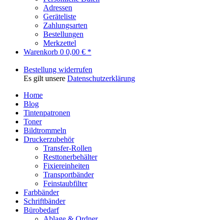
Adressen
Geräteliste
Zahlungsarten
Bestellungen
Merkzettel
Warenkorb
0
0,00 € *
Bestellung widerrufen
Es gilt unsere
Datenschutzerklärung
Home
Blog
Tintenpatronen
Toner
Bildtrommeln
Druckerzubehör
Transfer-Rollen
Resttonerbehälter
Fixiereinheiten
Transportbänder
Feinstaubfilter
Farbbänder
Schriftbänder
Bürobedarf
Ablage & Ordner