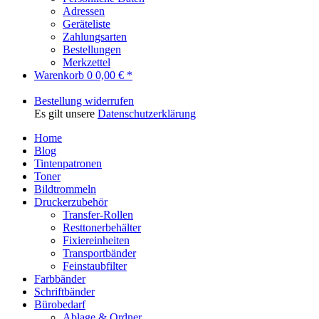
Adressen
Geräteliste
Zahlungsarten
Bestellungen
Merkzettel
Warenkorb
0
0,00 € *
Bestellung widerrufen
Es gilt unsere
Datenschutzerklärung
Home
Blog
Tintenpatronen
Toner
Bildtrommeln
Druckerzubehör
Transfer-Rollen
Resttonerbehälter
Fixiereinheiten
Transportbänder
Feinstaubfilter
Farbbänder
Schriftbänder
Bürobedarf
Ablage & Ordner