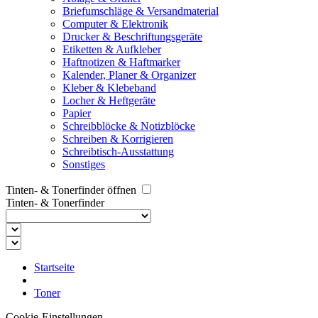
Briefumschläge & Versandmaterial
Computer & Elektronik
Drucker & Beschriftungsgeräte
Etiketten & Aufkleber
Haftnotizen & Haftmarker
Kalender, Planer & Organizer
Kleber & Klebeband
Locher & Heftgeräte
Papier
Schreibblöcke & Notizblöcke
Schreiben & Korrigieren
Schreibtisch-Ausstattung
Sonstiges
Tinten- & Tonerfinder öffnen
Tinten- & Tonerfinder
Startseite
Toner
Cookie-Einstellungen