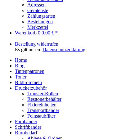
Adressen
Geräteliste
Zahlungsarten
Bestellungen
Merkzettel
Warenkorb
0
0,00 € *
Bestellung widerrufen
Es gilt unsere
Datenschutzerklärung
Home
Blog
Tintenpatronen
Toner
Bildtrommeln
Druckerzubehör
Transfer-Rollen
Resttonerbehälter
Fixiereinheiten
Transportbänder
Feinstaubfilter
Farbbänder
Schriftbänder
Bürobedarf
Ablage & Ordner