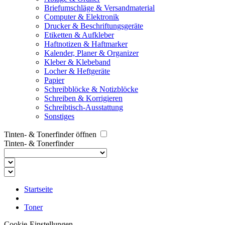
Briefumschläge & Versandmaterial
Computer & Elektronik
Drucker & Beschriftungsgeräte
Etiketten & Aufkleber
Haftnotizen & Haftmarker
Kalender, Planer & Organizer
Kleber & Klebeband
Locher & Heftgeräte
Papier
Schreibblöcke & Notizblöcke
Schreiben & Korrigieren
Schreibtisch-Ausstattung
Sonstiges
Tinten- & Tonerfinder öffnen
Tinten- & Tonerfinder
Startseite
Toner
Cookie-Einstellungen