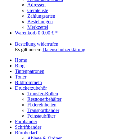
Adressen
Geräteliste
Zahlungsarten
Bestellungen
Merkzettel
Warenkorb
0
0,00 € *
Bestellung widerrufen
Es gilt unsere
Datenschutzerklärung
Home
Blog
Tintenpatronen
Toner
Bildtrommeln
Druckerzubehör
Transfer-Rollen
Resttonerbehälter
Fixiereinheiten
Transportbänder
Feinstaubfilter
Farbbänder
Schriftbänder
Bürobedarf
Ablage & Ordner