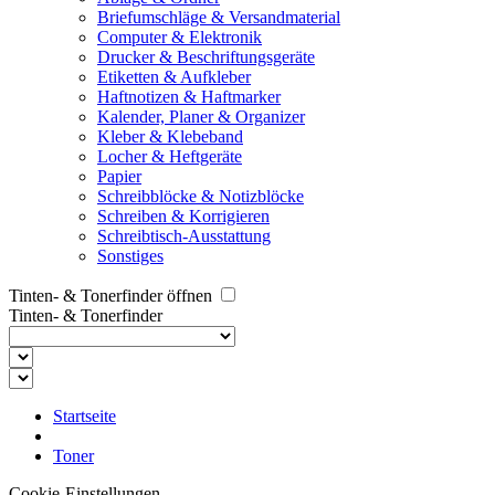
Briefumschläge & Versandmaterial
Computer & Elektronik
Drucker & Beschriftungsgeräte
Etiketten & Aufkleber
Haftnotizen & Haftmarker
Kalender, Planer & Organizer
Kleber & Klebeband
Locher & Heftgeräte
Papier
Schreibblöcke & Notizblöcke
Schreiben & Korrigieren
Schreibtisch-Ausstattung
Sonstiges
Tinten- & Tonerfinder öffnen
Tinten- & Tonerfinder
Startseite
Toner
Cookie-Einstellungen