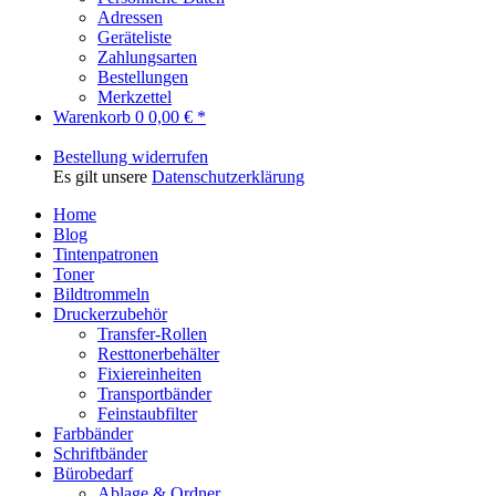
Adressen
Geräteliste
Zahlungsarten
Bestellungen
Merkzettel
Warenkorb
0
0,00 € *
Bestellung widerrufen
Es gilt unsere
Datenschutzerklärung
Home
Blog
Tintenpatronen
Toner
Bildtrommeln
Druckerzubehör
Transfer-Rollen
Resttonerbehälter
Fixiereinheiten
Transportbänder
Feinstaubfilter
Farbbänder
Schriftbänder
Bürobedarf
Ablage & Ordner