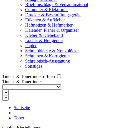
Briefumschläge & Versandmaterial
Computer & Elektronik
Drucker & Beschriftungsgeräte
Etiketten & Aufkleber
Haftnotizen & Haftmarker
Kalender, Planer & Organizer
Kleber & Klebeband
Locher & Heftgeräte
Papier
Schreibblöcke & Notizblöcke
Schreiben & Korrigieren
Schreibtisch-Ausstattung
Sonstiges
Tinten- & Tonerfinder öffnen
Tinten- & Tonerfinder
Startseite
Toner
Cookie-Einstellungen