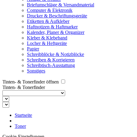
Briefumschläge & Versandmaterial
Computer & Elektronik
Drucker & Beschriftungsgeräte
Etiketten & Aufkleber
Haftnotizen & Haftmarker
Kalender, Planer & Organizer
Kleber & Klebeband
Locher & Heftgeräte
Papier
Schreibblöcke & Notizblöcke
Schreiben & Korrigieren
Schreibtisch-Ausstattung
Sonstiges
Tinten- & Tonerfinder öffnen
Tinten- & Tonerfinder
Startseite
Toner
Cookie-Einstellungen