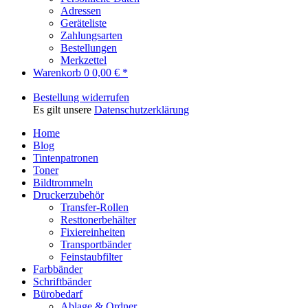
Adressen
Geräteliste
Zahlungsarten
Bestellungen
Merkzettel
Warenkorb
0
0,00 € *
Bestellung widerrufen
Es gilt unsere
Datenschutzerklärung
Home
Blog
Tintenpatronen
Toner
Bildtrommeln
Druckerzubehör
Transfer-Rollen
Resttonerbehälter
Fixiereinheiten
Transportbänder
Feinstaubfilter
Farbbänder
Schriftbänder
Bürobedarf
Ablage & Ordner