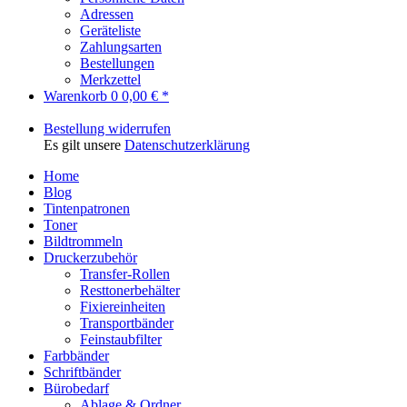
Adressen
Geräteliste
Zahlungsarten
Bestellungen
Merkzettel
Warenkorb
0
0,00 € *
Bestellung widerrufen
Es gilt unsere
Datenschutzerklärung
Home
Blog
Tintenpatronen
Toner
Bildtrommeln
Druckerzubehör
Transfer-Rollen
Resttonerbehälter
Fixiereinheiten
Transportbänder
Feinstaubfilter
Farbbänder
Schriftbänder
Bürobedarf
Ablage & Ordner