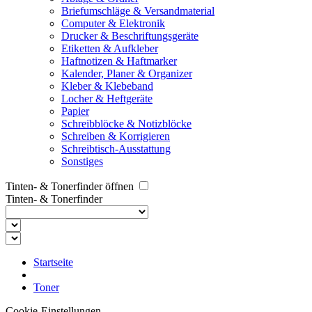
Briefumschläge & Versandmaterial
Computer & Elektronik
Drucker & Beschriftungsgeräte
Etiketten & Aufkleber
Haftnotizen & Haftmarker
Kalender, Planer & Organizer
Kleber & Klebeband
Locher & Heftgeräte
Papier
Schreibblöcke & Notizblöcke
Schreiben & Korrigieren
Schreibtisch-Ausstattung
Sonstiges
Tinten- & Tonerfinder öffnen
Tinten- & Tonerfinder
Startseite
Toner
Cookie-Einstellungen