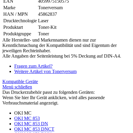
EAN
4059975150575
Marke
Tonerversum
HAN / MPN
45862837
Drucktechnologie
Laser
Produktart
Toner-Kit
Produktgruppe
Toner
Alle Hersteller- und Markennamen dienen nur zur
Kenntlichmachung der Kompatibilität und sind Eigentum der
jeweiligen Rechteinhaber.
Alle Angaben der Seitenleistung bei 5% Deckung auf DIN-A4.
Fragen zum Artikel?
Weitere Artikel von Tonerversum
Kompatible Geräte
Menü schließen
Das Druckerzubehör passt zu folgenden Geräten:
Wenn Sie hier Ihr Gerät anklicken, wird alles passende
Verbrauchsmaterial angezeigt.
OKI MC
OKI MC 853
OKI MC 853 DN
OKI MC 853 DNCT