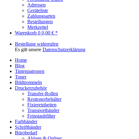
Adressen
Geräteliste
Zahlungsarten
Bestellungen
Merkzettel
Warenkorb
0
0,00 € *
Bestellung widerrufen
Es gilt unsere
Datenschutzerklärung
Home
Blog
Tintenpatronen
Toner
Bildtrommeln
Druckerzubehör
Transfer-Rollen
Resttonerbehälter
Fixiereinheiten
Transportbänder
Feinstaubfilter
Farbbänder
Schriftbänder
Bürobedarf
Ablage & Ordner