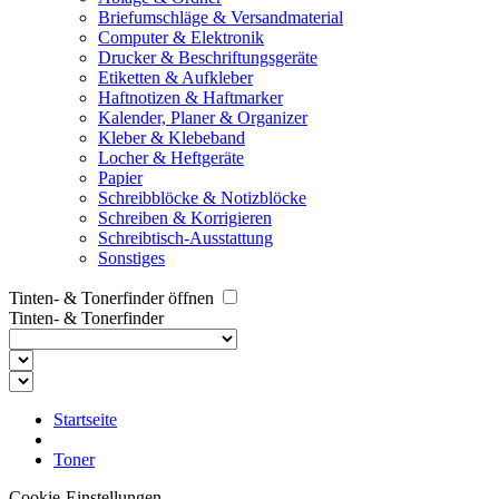
Briefumschläge & Versandmaterial
Computer & Elektronik
Drucker & Beschriftungsgeräte
Etiketten & Aufkleber
Haftnotizen & Haftmarker
Kalender, Planer & Organizer
Kleber & Klebeband
Locher & Heftgeräte
Papier
Schreibblöcke & Notizblöcke
Schreiben & Korrigieren
Schreibtisch-Ausstattung
Sonstiges
Tinten- & Tonerfinder öffnen
Tinten- & Tonerfinder
Startseite
Toner
Cookie-Einstellungen