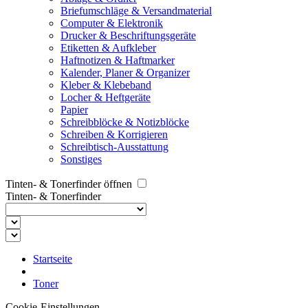
Briefumschläge & Versandmaterial
Computer & Elektronik
Drucker & Beschriftungsgeräte
Etiketten & Aufkleber
Haftnotizen & Haftmarker
Kalender, Planer & Organizer
Kleber & Klebeband
Locher & Heftgeräte
Papier
Schreibblöcke & Notizblöcke
Schreiben & Korrigieren
Schreibtisch-Ausstattung
Sonstiges
Tinten- & Tonerfinder öffnen
Tinten- & Tonerfinder
Startseite
Toner
Cookie-Einstellungen