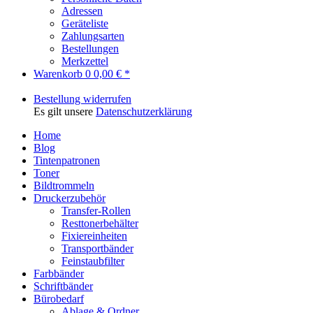
Adressen
Geräteliste
Zahlungsarten
Bestellungen
Merkzettel
Warenkorb
0
0,00 € *
Bestellung widerrufen
Es gilt unsere
Datenschutzerklärung
Home
Blog
Tintenpatronen
Toner
Bildtrommeln
Druckerzubehör
Transfer-Rollen
Resttonerbehälter
Fixiereinheiten
Transportbänder
Feinstaubfilter
Farbbänder
Schriftbänder
Bürobedarf
Ablage & Ordner