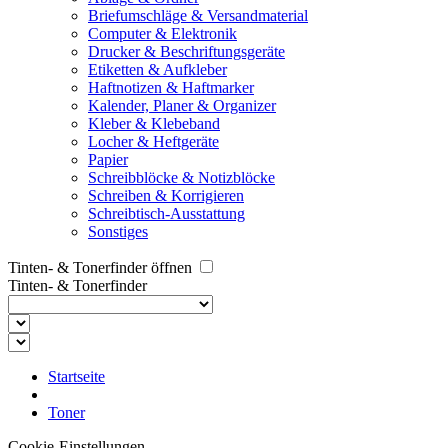
Briefumschläge & Versandmaterial
Computer & Elektronik
Drucker & Beschriftungsgeräte
Etiketten & Aufkleber
Haftnotizen & Haftmarker
Kalender, Planer & Organizer
Kleber & Klebeband
Locher & Heftgeräte
Papier
Schreibblöcke & Notizblöcke
Schreiben & Korrigieren
Schreibtisch-Ausstattung
Sonstiges
Tinten- & Tonerfinder öffnen
Tinten- & Tonerfinder
Startseite
Toner
Cookie-Einstellungen