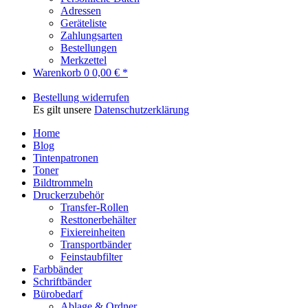
Adressen
Geräteliste
Zahlungsarten
Bestellungen
Merkzettel
Warenkorb
0
0,00 € *
Bestellung widerrufen
Es gilt unsere
Datenschutzerklärung
Home
Blog
Tintenpatronen
Toner
Bildtrommeln
Druckerzubehör
Transfer-Rollen
Resttonerbehälter
Fixiereinheiten
Transportbänder
Feinstaubfilter
Farbbänder
Schriftbänder
Bürobedarf
Ablage & Ordner