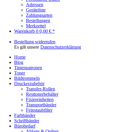
Adressen
Geräteliste
Zahlungsarten
Bestellungen
Merkzettel
Warenkorb
0
0,00 € *
Bestellung widerrufen
Es gilt unsere
Datenschutzerklärung
Home
Blog
Tintenpatronen
Toner
Bildtrommeln
Druckerzubehör
Transfer-Rollen
Resttonerbehälter
Fixiereinheiten
Transportbänder
Feinstaubfilter
Farbbänder
Schriftbänder
Bürobedarf
Ablage & Ordner