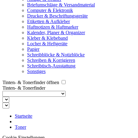
Briefumschläge & Versandmaterial
Computer & Elektronik
Drucker & Beschriftungsgeräte
Etiketten & Aufkleber
Haftnotizen & Haftmarker
Kalender, Planer & Organizer
Kleber & Klebeband
Locher & Heftgeräte
Papier
Schreibblöcke & Notizblöcke
Schreiben & Korrigieren
Schreibtisch-Ausstattung
Sonstiges
Tinten- & Tonerfinder öffnen
Tinten- & Tonerfinder
Startseite
Toner
Cookie-Einstellungen