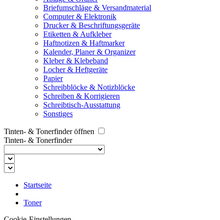
Briefumschläge & Versandmaterial
Computer & Elektronik
Drucker & Beschriftungsgeräte
Etiketten & Aufkleber
Haftnotizen & Haftmarker
Kalender, Planer & Organizer
Kleber & Klebeband
Locher & Heftgeräte
Papier
Schreibblöcke & Notizblöcke
Schreiben & Korrigieren
Schreibtisch-Ausstattung
Sonstiges
Tinten- & Tonerfinder öffnen
Tinten- & Tonerfinder
Startseite
Toner
Cookie-Einstellungen