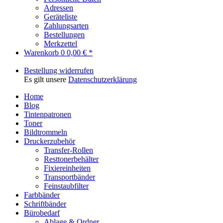
Adressen
Geräteliste
Zahlungsarten
Bestellungen
Merkzettel
Warenkorb
0
0,00 € *
Bestellung widerrufen
Es gilt unsere
Datenschutzerklärung
Home
Blog
Tintenpatronen
Toner
Bildtrommeln
Druckerzubehör
Transfer-Rollen
Resttonerbehälter
Fixiereinheiten
Transportbänder
Feinstaubfilter
Farbbänder
Schriftbänder
Bürobedarf
Ablage & Ordner