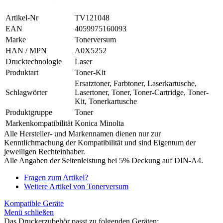
Artikel-Nr
TV121048
EAN
4059975160093
Marke
Tonerversum
HAN / MPN
A0X5252
Drucktechnologie
Laser
Produktart
Toner-Kit
Ersatztoner, Farbtoner, Laserkartusche,
Schlagwörter
Lasertoner, Toner, Toner-Cartridge, Toner-
Kit, Tonerkartusche
Produktgruppe
Toner
Markenkompatibilität
Konica Minolta
Alle Hersteller- und Markennamen dienen nur zur
Kenntlichmachung der Kompatibilität und sind Eigentum der
jeweiligen Rechteinhaber.
Alle Angaben der Seitenleistung bei 5% Deckung auf DIN-A4.
Fragen zum Artikel?
Weitere Artikel von Tonerversum
Kompatible Geräte
Menü schließen
Das Druckerzubehör passt zu folgenden Geräten: