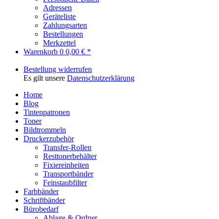
Adressen
Geräteliste
Zahlungsarten
Bestellungen
Merkzettel
Warenkorb
0
0,00 € *
Bestellung widerrufen
Es gilt unsere
Datenschutzerklärung
Home
Blog
Tintenpatronen
Toner
Bildtrommeln
Druckerzubehör
Transfer-Rollen
Resttonerbehälter
Fixiereinheiten
Transportbänder
Feinstaubfilter
Farbbänder
Schriftbänder
Bürobedarf
Ablage & Ordner