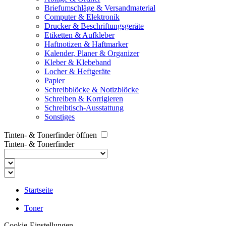
Briefumschläge & Versandmaterial
Computer & Elektronik
Drucker & Beschriftungsgeräte
Etiketten & Aufkleber
Haftnotizen & Haftmarker
Kalender, Planer & Organizer
Kleber & Klebeband
Locher & Heftgeräte
Papier
Schreibblöcke & Notizblöcke
Schreiben & Korrigieren
Schreibtisch-Ausstattung
Sonstiges
Tinten- & Tonerfinder öffnen
Tinten- & Tonerfinder
Startseite
Toner
Cookie-Einstellungen