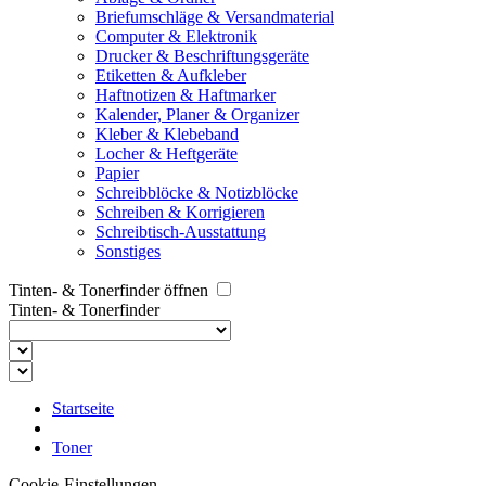
Briefumschläge & Versandmaterial
Computer & Elektronik
Drucker & Beschriftungsgeräte
Etiketten & Aufkleber
Haftnotizen & Haftmarker
Kalender, Planer & Organizer
Kleber & Klebeband
Locher & Heftgeräte
Papier
Schreibblöcke & Notizblöcke
Schreiben & Korrigieren
Schreibtisch-Ausstattung
Sonstiges
Tinten- & Tonerfinder öffnen
Tinten- & Tonerfinder
Startseite
Toner
Cookie-Einstellungen