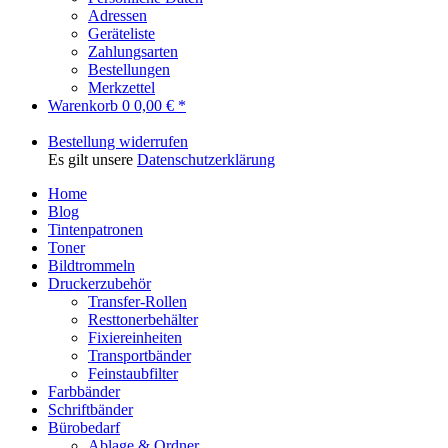
Adressen
Geräteliste
Zahlungsarten
Bestellungen
Merkzettel
Warenkorb
0
0,00 € *
Bestellung widerrufen
Es gilt unsere
Datenschutzerklärung
Home
Blog
Tintenpatronen
Toner
Bildtrommeln
Druckerzubehör
Transfer-Rollen
Resttonerbehälter
Fixiereinheiten
Transportbänder
Feinstaubfilter
Farbbänder
Schriftbänder
Bürobedarf
Ablage & Ordner