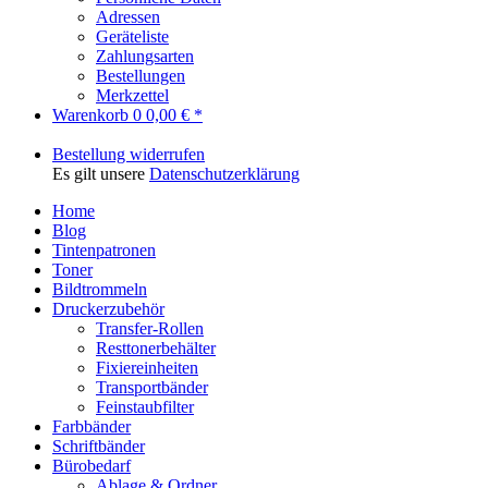
Adressen
Geräteliste
Zahlungsarten
Bestellungen
Merkzettel
Warenkorb
0
0,00 € *
Bestellung widerrufen
Es gilt unsere
Datenschutzerklärung
Home
Blog
Tintenpatronen
Toner
Bildtrommeln
Druckerzubehör
Transfer-Rollen
Resttonerbehälter
Fixiereinheiten
Transportbänder
Feinstaubfilter
Farbbänder
Schriftbänder
Bürobedarf
Ablage & Ordner