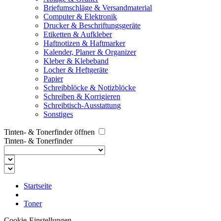
Briefumschläge & Versandmaterial
Computer & Elektronik
Drucker & Beschriftungsgeräte
Etiketten & Aufkleber
Haftnotizen & Haftmarker
Kalender, Planer & Organizer
Kleber & Klebeband
Locher & Heftgeräte
Papier
Schreibblöcke & Notizblöcke
Schreiben & Korrigieren
Schreibtisch-Ausstattung
Sonstiges
Tinten- & Tonerfinder öffnen
Tinten- & Tonerfinder
Startseite
Toner
Cookie-Einstellungen