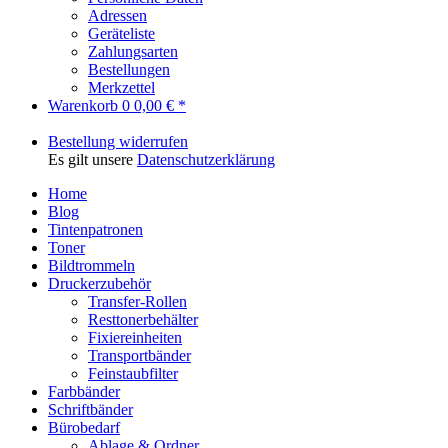
Adressen
Geräteliste
Zahlungsarten
Bestellungen
Merkzettel
Warenkorb
0
0,00 € *
Bestellung widerrufen
Es gilt unsere
Datenschutzerklärung
Home
Blog
Tintenpatronen
Toner
Bildtrommeln
Druckerzubehör
Transfer-Rollen
Resttonerbehälter
Fixiereinheiten
Transportbänder
Feinstaubfilter
Farbbänder
Schriftbänder
Bürobedarf
Ablage & Ordner