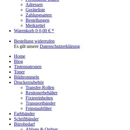
Adressen
Geräteliste
Zahlungsarten
Bestellungen
Merkzettel
Warenkorb
0
0,00 € *
Bestellung widerrufen
Es gilt unsere
Datenschutzerklärung
Home
Blog
Tintenpatronen
Toner
Bildtrommeln
Druckerzubehör
Transfer-Rollen
Resttonerbehälter
Fixiereinheiten
Transportbänder
Feinstaubfilter
Farbbänder
Schriftbänder
Bürobedarf
Ablage & Ordner