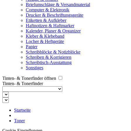
Briefumschläge & Versandmaterial
Computer & Elektronik
Drucker & Beschriftungsgeräte
Etiketten & Aufkleber
Haftnotizen & Haftmarker
Kalender, Planer & Organizer
Kleber & Klebeband
Locher & Heftgeräte
Papier
Schreibblöcke & Notizblöcke
Schreiben & Korrigieren
Schreibtisch-Ausstattung
Sonstiges
Tinten- & Tonerfinder öffnen
Tinten- & Tonerfinder
Startseite
Toner
Cookie-Einstellungen