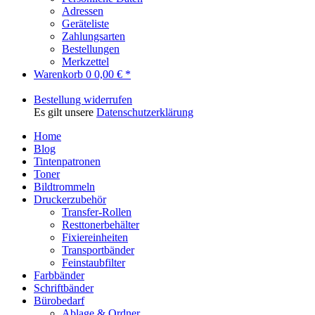
Adressen
Geräteliste
Zahlungsarten
Bestellungen
Merkzettel
Warenkorb
0
0,00 € *
Bestellung widerrufen
Es gilt unsere
Datenschutzerklärung
Home
Blog
Tintenpatronen
Toner
Bildtrommeln
Druckerzubehör
Transfer-Rollen
Resttonerbehälter
Fixiereinheiten
Transportbänder
Feinstaubfilter
Farbbänder
Schriftbänder
Bürobedarf
Ablage & Ordner