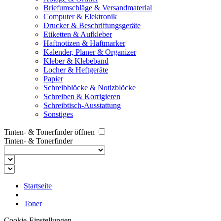
Briefumschläge & Versandmaterial
Computer & Elektronik
Drucker & Beschriftungsgeräte
Etiketten & Aufkleber
Haftnotizen & Haftmarker
Kalender, Planer & Organizer
Kleber & Klebeband
Locher & Heftgeräte
Papier
Schreibblöcke & Notizblöcke
Schreiben & Korrigieren
Schreibtisch-Ausstattung
Sonstiges
Tinten- & Tonerfinder öffnen
Tinten- & Tonerfinder
Startseite
Toner
Cookie-Einstellungen