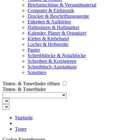
Briefumschläge & Versandmaterial
Computer & Elektronik
Drucker & Beschriftungsgeräte
Etiketten & Aufkleber
Haftnotizen & Haftmarker
Kalender, Planer & Organizer
Kleber & Klebeband
Locher & Heftgeräte
Papier
Schreibblöcke & Notizblöcke
Schreiben & Korrigieren
Schreibtisch-Ausstattung
Sonstiges
Tinten- & Tonerfinder öffnen
Tinten- & Tonerfinder
Startseite
Toner
Cookie-Einstellungen