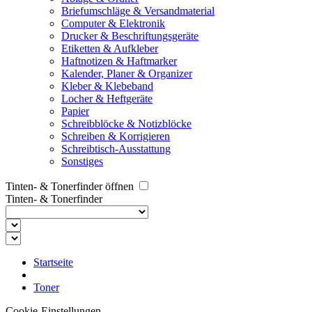
Briefumschläge & Versandmaterial
Computer & Elektronik
Drucker & Beschriftungsgeräte
Etiketten & Aufkleber
Haftnotizen & Haftmarker
Kalender, Planer & Organizer
Kleber & Klebeband
Locher & Heftgeräte
Papier
Schreibblöcke & Notizblöcke
Schreiben & Korrigieren
Schreibtisch-Ausstattung
Sonstiges
Tinten- & Tonerfinder öffnen
Tinten- & Tonerfinder
Startseite
Toner
Cookie-Einstellungen