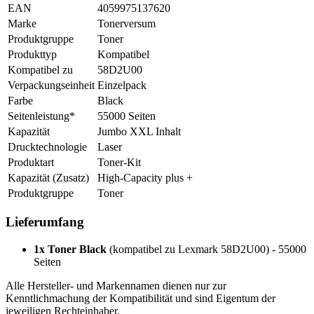
EAN
4059975137620
Marke
Tonerversum
Produktgruppe
Toner
Produkttyp
Kompatibel
Kompatibel zu
58D2U00
Verpackungseinheit
Einzelpack
Farbe
Black
Seitenleistung*
55000 Seiten
Kapazität
Jumbo XXL Inhalt
Drucktechnologie
Laser
Produktart
Toner-Kit
Kapazität (Zusatz)
High-Capacity plus +
Produktgruppe
Toner
Lieferumfang
1x Toner Black
(kompatibel zu Lexmark 58D2U00) - 55000
Seiten
Alle Hersteller- und Markennamen dienen nur zur
Kenntlichmachung der Kompatibilität und sind Eigentum der
jeweiligen Rechteinhaber.