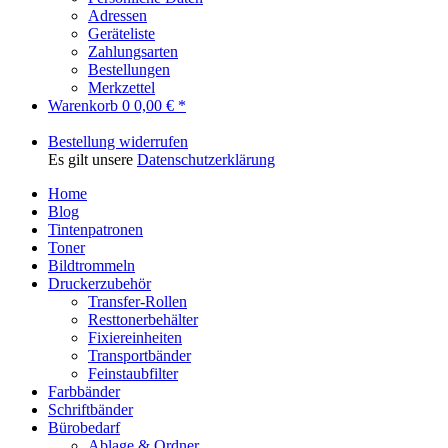
Adressen
Geräteliste
Zahlungsarten
Bestellungen
Merkzettel
Warenkorb
0
0,00 € *
Bestellung widerrufen
Es gilt unsere
Datenschutzerklärung
Home
Blog
Tintenpatronen
Toner
Bildtrommeln
Druckerzubehör
Transfer-Rollen
Resttonerbehälter
Fixiereinheiten
Transportbänder
Feinstaubfilter
Farbbänder
Schriftbänder
Bürobedarf
Ablage & Ordner