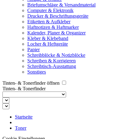
Briefumschläge & Versandmaterial
Computer & Elektronik
Drucker & Beschriftungsgeräte
Etiketten & Aufkleber
Haftnotizen & Haftmarker
Kalender, Planer & Organizer
Kleber & Klebeband
Locher & Heftgeräte
Papier
Schreibblöcke & Notizblöcke
Schreiben & Korrigieren
Schreibtisch-Ausstattung
Sonstiges
Tinten- & Tonerfinder öffnen
Tinten- & Tonerfinder
Startseite
Toner
Cookie-Einstellungen