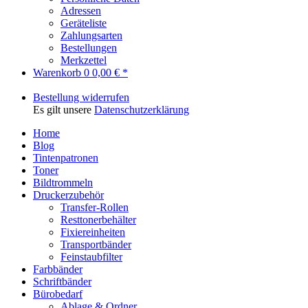
Adressen
Geräteliste
Zahlungsarten
Bestellungen
Merkzettel
Warenkorb
0
0,00 € *
Bestellung widerrufen
Es gilt unsere
Datenschutzerklärung
Home
Blog
Tintenpatronen
Toner
Bildtrommeln
Druckerzubehör
Transfer-Rollen
Resttonerbehälter
Fixiereinheiten
Transportbänder
Feinstaubfilter
Farbbänder
Schriftbänder
Bürobedarf
Ablage & Ordner