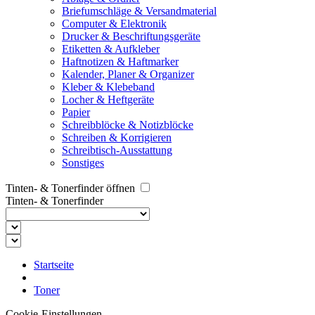
Briefumschläge & Versandmaterial
Computer & Elektronik
Drucker & Beschriftungsgeräte
Etiketten & Aufkleber
Haftnotizen & Haftmarker
Kalender, Planer & Organizer
Kleber & Klebeband
Locher & Heftgeräte
Papier
Schreibblöcke & Notizblöcke
Schreiben & Korrigieren
Schreibtisch-Ausstattung
Sonstiges
Tinten- & Tonerfinder öffnen
Tinten- & Tonerfinder
Startseite
Toner
Cookie-Einstellungen