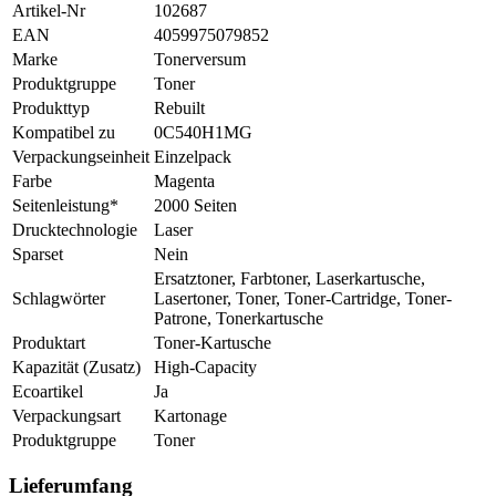
Artikel-Nr
102687
EAN
4059975079852
Marke
Tonerversum
Produktgruppe
Toner
Produkttyp
Rebuilt
Kompatibel zu
0C540H1MG
Verpackungseinheit
Einzelpack
Farbe
Magenta
Seitenleistung*
2000 Seiten
Drucktechnologie
Laser
Sparset
Nein
Ersatztoner, Farbtoner, Laserkartusche,
Schlagwörter
Lasertoner, Toner, Toner-Cartridge, Toner-
Patrone, Tonerkartusche
Produktart
Toner-Kartusche
Kapazität (Zusatz)
High-Capacity
Ecoartikel
Ja
Verpackungsart
Kartonage
Produktgruppe
Toner
Lieferumfang