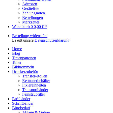
Adressen
Geräteliste
Zahlungsarten
Bestellungen
Merkzettel
Warenkorb
0
0,00 € *
Bestellung widerrufen
Es gilt unsere
Datenschutzerklärung
Home
Blog
Tintenpatronen
Toner
Bildtrommeln
Druckerzubehör
Transfer-Rollen
Resttonerbehälter
Fixiereinheiten
Transportbänder
Feinstaubfilter
Farbbänder
Schriftbänder
Bürobedarf
Ablage & Ordner