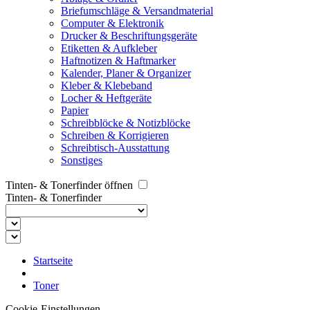
Briefumschläge & Versandmaterial
Computer & Elektronik
Drucker & Beschriftungsgeräte
Etiketten & Aufkleber
Haftnotizen & Haftmarker
Kalender, Planer & Organizer
Kleber & Klebeband
Locher & Heftgeräte
Papier
Schreibblöcke & Notizblöcke
Schreiben & Korrigieren
Schreibtisch-Ausstattung
Sonstiges
Tinten- & Tonerfinder öffnen
Tinten- & Tonerfinder
Startseite
Toner
Cookie-Einstellungen