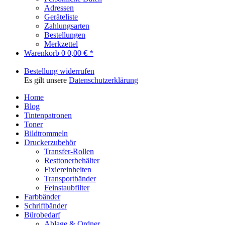
Adressen
Geräteliste
Zahlungsarten
Bestellungen
Merkzettel
Warenkorb
0
0,00 € *
Bestellung widerrufen
Es gilt unsere
Datenschutzerklärung
Home
Blog
Tintenpatronen
Toner
Bildtrommeln
Druckerzubehör
Transfer-Rollen
Resttonerbehälter
Fixiereinheiten
Transportbänder
Feinstaubfilter
Farbbänder
Schriftbänder
Bürobedarf
Ablage & Ordner