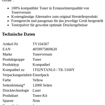
Geräte".
100% kompatibler Toner in Erstausrüsterqualität von
Tonerversum
Kostengünstige Alternative zum original Herstellerprodukt
Formgerecht und passgenau für das jeweilige Gerät hergestellt
Tonerpulver für gewohnt optimale Druckergebnisse
Technische Daten
Artikel-Nr
TV104307
EAN
4059975869620
Marke
Tonerversum
Produktgruppe
Toner
Produkttyp
Kompatibel
Kompatibel zu
1T02NTANL0 / TK-5160Y
Verpackungseinheit
Einzelpack
Farbe
Yellow
Seitenleistung*
12000 Seiten
Drucktechnologie
Laser
Produktart
Toner-Kit
Sparset
Nein