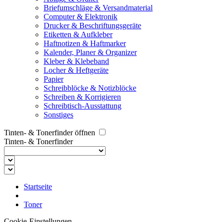
Briefumschläge & Versandmaterial
Computer & Elektronik
Drucker & Beschriftungsgeräte
Etiketten & Aufkleber
Haftnotizen & Haftmarker
Kalender, Planer & Organizer
Kleber & Klebeband
Locher & Heftgeräte
Papier
Schreibblöcke & Notizblöcke
Schreiben & Korrigieren
Schreibtisch-Ausstattung
Sonstiges
Tinten- & Tonerfinder öffnen
Tinten- & Tonerfinder
Startseite
Toner
Cookie-Einstellungen