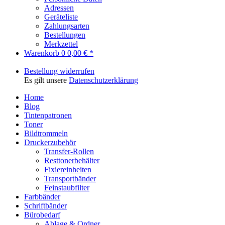
Adressen
Geräteliste
Zahlungsarten
Bestellungen
Merkzettel
Warenkorb
0
0,00 € *
Bestellung widerrufen
Es gilt unsere
Datenschutzerklärung
Home
Blog
Tintenpatronen
Toner
Bildtrommeln
Druckerzubehör
Transfer-Rollen
Resttonerbehälter
Fixiereinheiten
Transportbänder
Feinstaubfilter
Farbbänder
Schriftbänder
Bürobedarf
Ablage & Ordner