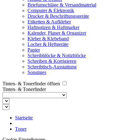
Briefumschläge & Versandmaterial
Computer & Elektronik
Drucker & Beschriftungsgeräte
Etiketten & Aufkleber
Haftnotizen & Haftmarker
Kalender, Planer & Organizer
Kleber & Klebeband
Locher & Heftgeräte
Papier
Schreibblöcke & Notizblöcke
Schreiben & Korrigieren
Schreibtisch-Ausstattung
Sonstiges
Tinten- & Tonerfinder öffnen
Tinten- & Tonerfinder
Startseite
Toner
Cookie-Einstellungen