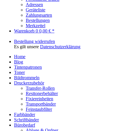
Adressen
Geräteliste
Zahlungsarten
Bestellungen
Merkzettel
Warenkorb
0
0,00 € *
Bestellung widerrufen
Es gilt unsere
Datenschutzerklärung
Home
Blog
Tintenpatronen
Toner
Bildtrommeln
Druckerzubehör
Transfer-Rollen
Resttonerbehälter
Fixiereinheiten
Transportbänder
Feinstaubfilter
Farbbänder
Schriftbänder
Bürobedarf
Ablage & Ordner